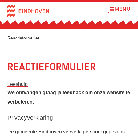
MENU
O
Direct naar de inhoud
p
e
n
m
e
n
Reactieformulier
u
Reactieformulier
Leeshulp
We ontvangen graag je feedback om onze website te
verbeteren.
Privacyverklaring
De gemeente Eindhoven verwerkt persoonsgegevens