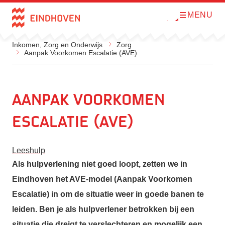
MENU
O
Direct naar de inhoud
p
e
n
Inkomen, Zorg en Onderwijs
Zorg
m
Aanpak Voorkomen Escalatie (AVE)
e
n
u
Aanpak Voorkomen
Escalatie (AVE)
Leeshulp
Als hulpverlening niet goed loopt, zetten we in
Eindhoven het AVE-model (Aanpak Voorkomen
Escalatie) in om de situatie weer in goede banen te
leiden. Ben je als hulpverlener betrokken bij een
situatie die dreigt te verslechteren en mogelijk een