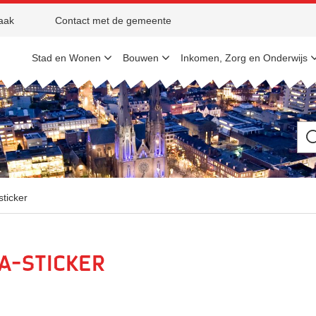
aak
Contact met de gemeente
Stad en Wonen
Bouwen
Inkomen, Zorg en Onderwijs
Ik
be
op
zo
na
sticker
a-sticker