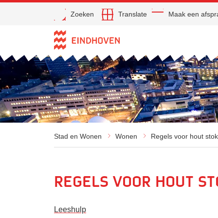
Open
Zoeken
Translate
Maak een afspr
Direct naar de inhoud
Stad en Wonen
Wonen
Regels voor hout sto
Regels voor hout s
Leeshulp