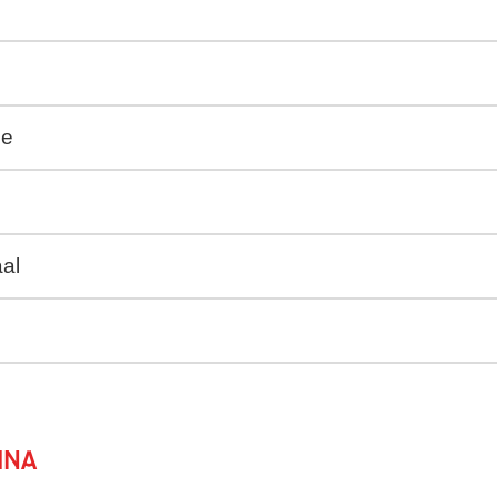
ie
al
ina