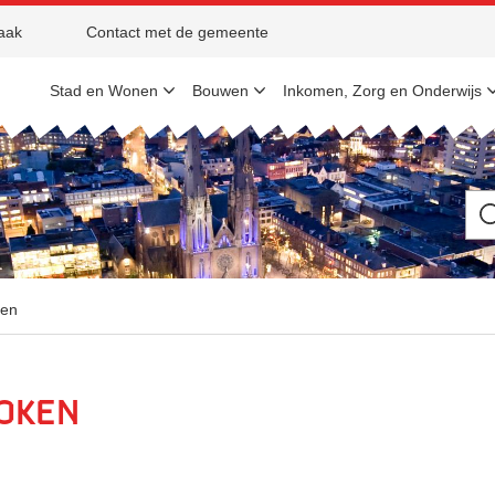
aak
Contact met de gemeente
Stad en Wonen
Bouwen
Inkomen, Zorg en Onderwijs
Ik
be
op
zo
na
ken
token