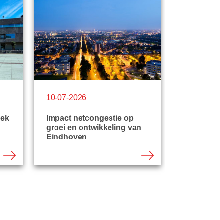
10-07-2026
09-07-20
lek
Impact netcongestie op
Middelee
groei en ontwikkeling van
gevonden
Eindhoven