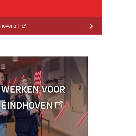
hoven.nl
elen
venSport.nl
Werken voor
Eindhoven