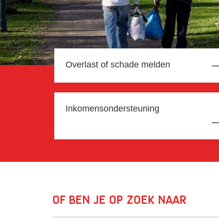
Overlast of schade melden
Inkomensondersteuning
Of ben je op zoek naar