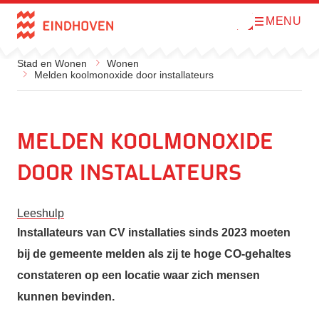
MENU
O
Direct naar de inhoud
p
e
n
Stad en Wonen
Wonen
m
Melden koolmonoxide door installateurs
e
n
u
Melden koolmonoxide
door installateurs
Leeshulp
Installateurs van CV installaties sinds 2023 moeten
bij de gemeente melden als zij te hoge CO-gehaltes
constateren op een locatie waar zich mensen
kunnen bevinden.