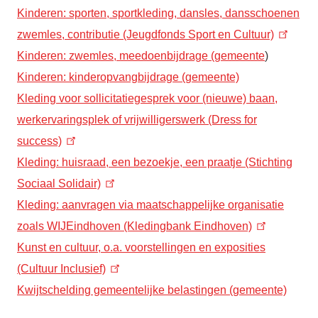
Kinderen: sporten, sportkleding, dansles, dansschoenen
zwemles, contributie (Jeugdfonds Sport en Cultuur)
Kinderen: zwemles, meedoenbijdrage (gemeente
)
Kinderen: kinderopvangbijdrage (gemeente)
Kleding voor sollicitatiegesprek voor (nieuwe) baan,
werkervaringsplek of vrijwilligerswerk (Dress for
success)
Kleding: huisraad, een bezoekje, een praatje (Stichting
Sociaal Solidair)
Kleding: aanvragen via maatschappelijke organisatie
zoals WIJEindhoven (Kledingbank Eindhoven)
Kunst en cultuur, o.a. voorstellingen en exposities
(Cultuur Inclusief)
Kwijtschelding gemeentelijke belastingen (gemeente)