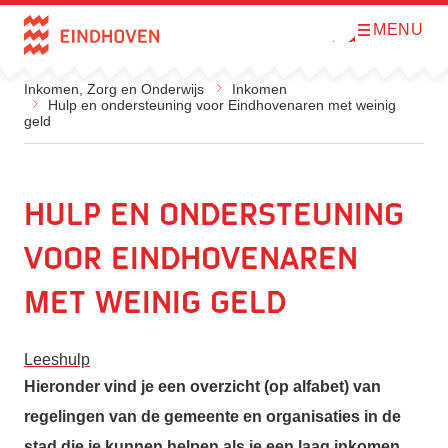
MENU
O
Direct naar de inhoud
p
e
n
Inkomen, Zorg en Onderwijs
Inkomen
m
Hulp en ondersteuning voor Eindhovenaren met weinig
e
geld
n
u
Hulp en ondersteuning
voor Eindhovenaren
met weinig geld
Leeshulp
Hieronder vind je een overzicht (op alfabet) van
regelingen van de gemeente en organisaties in de
stad die je kunnen helpen als je een laag inkomen