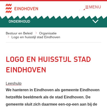
MENU
O
Direct naar de inhoud
p
e
n
Onderhoud
m
e
n
u
Bestuur en Beleid
Organisatie
Logo en huisstijl stad Eindhoven
Logo en huisstijl stad
Eindhoven
Leeshulp
We hanteren in Eindhoven als gemeente Eindhoven
hetzelfde beeldmerk als de stad Eindhoven. De
gemeente sluit zich daarmee een-op-een aan bij de