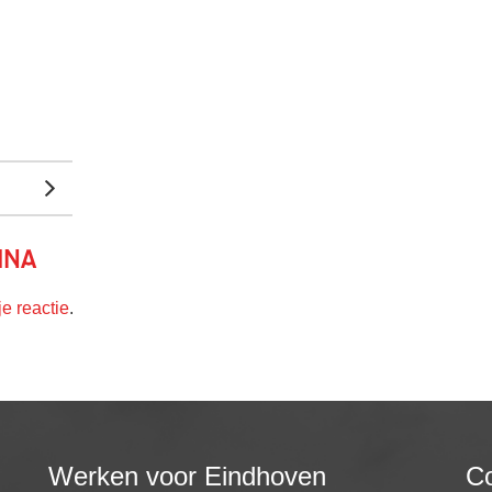
ina
je reactie
.
Werken voor Eindhoven
Co