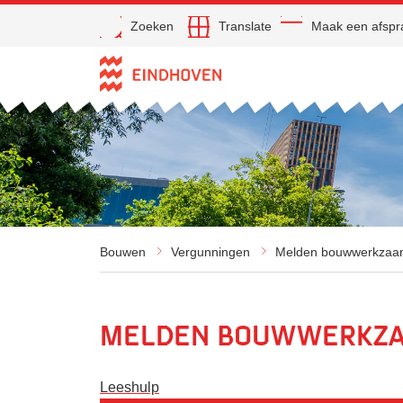
Open
Zoeken
Translate
Maak een afspr
Direct naar de inhoud
Bouwen
Vergunningen
Melden bouwwerkza
Melden bouwwerkz
Leeshulp