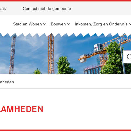
aak
Contact met de gemeente
Stad en Wonen
Bouwen
Inkomen, Zorg en Onderwijs
Ik
be
op
zo
na
amheden
aamheden