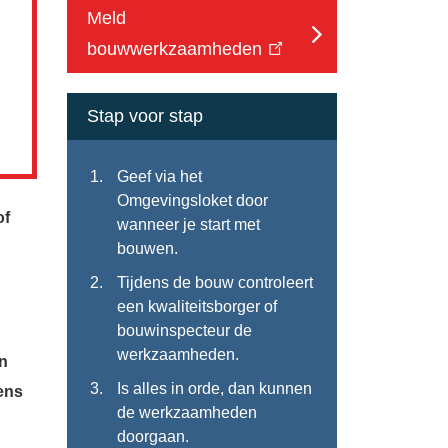
Meld
bouwwerkzaamheden
Stap voor stap
Geef via het
Omgevingsloket door
of
wanneer je start met
.
bouwen.
Tijdens de bouw controleert
een kwaliteitsborger of
bouwinspecteur de
werkzaamheden.
en
Is alles in orde, dan kunnen
ens
de werkzaamheden
doorgaan.