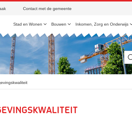
aak
Contact met de gemeente
Stad en Wonen
Bouwen
Inkomen, Zorg en Onderwijs
Ik
be
op
zo
na
vingskwaliteit
evingskwaliteit