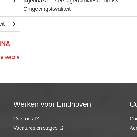
Agenda's en verslagen Adviescommissie
Omgevingskwaliteit
it
ina
je reactie
.
Werken voor Eindhoven
Co
Over ons
Co
Vacatures en stages
Adr