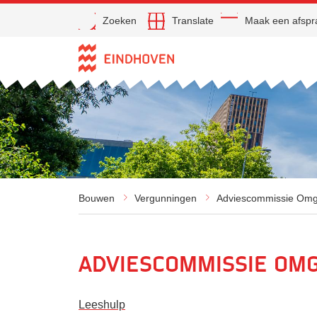
Open
Zoeken
Translate
Maak een afspr
Direct naar de inhoud
Bouwen
Vergunningen
Adviescommissie Omge
Adviescommissie Omg
Leeshulp