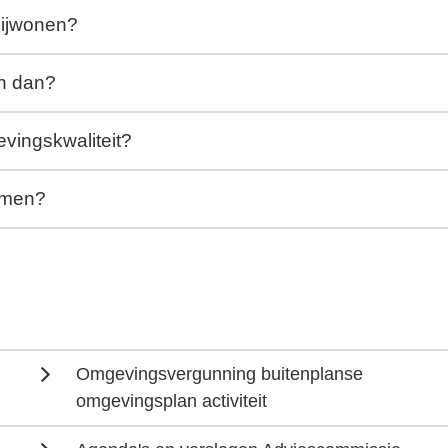
bijwonen?
n dan?
vingskwaliteit?
nemen?
Omgevingsvergunning buitenplanse
omgevingsplan activiteit