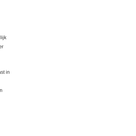
ijk
er
st in
an