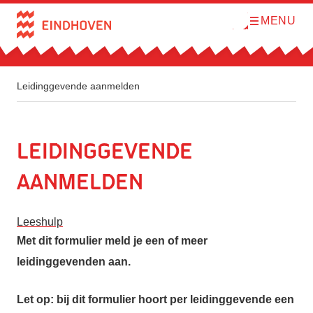
MENU
O
Direct naar de inhoud
p
e
n
m
e
n
Leidinggevende aanmelden
u
Leidinggevende
aanmelden
Leeshulp
Met dit formulier meld je een of meer
leidinggevenden aan.
Let op: bij dit formulier hoort per leidinggevende een