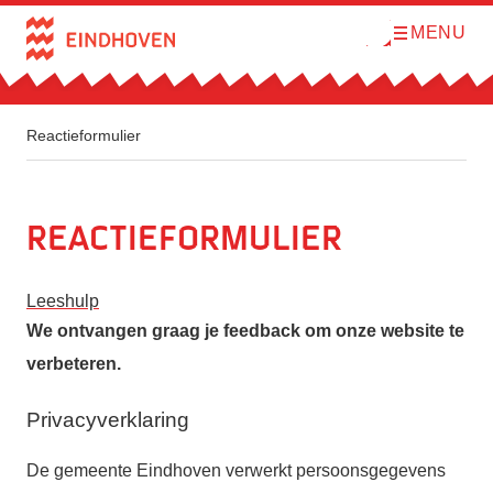
MENU
O
Direct naar de inhoud
p
e
n
m
e
n
Reactieformulier
u
Reactieformulier
Leeshulp
We ontvangen graag je feedback om onze website te
verbeteren.
Privacyverklaring
De gemeente Eindhoven verwerkt persoonsgegevens