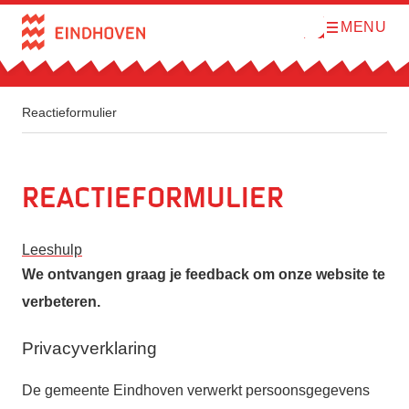
MENU
O
Direct naar de inhoud
p
e
n
m
e
n
Reactieformulier
u
Reactieformulier
Leeshulp
We ontvangen graag je feedback om onze website te
verbeteren.
Privacyverklaring
De gemeente Eindhoven verwerkt persoonsgegevens