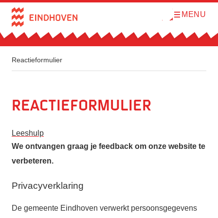
MENU
O
Direct naar de inhoud
p
e
n
m
e
n
Reactieformulier
u
Reactieformulier
Leeshulp
We ontvangen graag je feedback om onze website te
verbeteren.
Privacyverklaring
De gemeente Eindhoven verwerkt persoonsgegevens