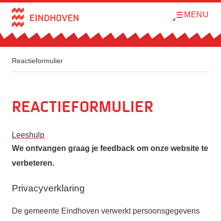
MENU
O
Direct naar de inhoud
p
e
n
m
e
n
Reactieformulier
u
Reactieformulier
Leeshulp
We ontvangen graag je feedback om onze website te
verbeteren.
Privacyverklaring
De gemeente Eindhoven verwerkt persoonsgegevens