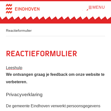
MENU
O
Direct naar de inhoud
p
e
n
m
e
n
Reactieformulier
u
Reactieformulier
Leeshulp
We ontvangen graag je feedback om onze website te
verbeteren.
Privacyverklaring
De gemeente Eindhoven verwerkt persoonsgegevens