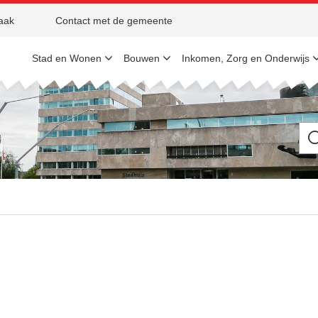
aak
Contact met de gemeente
Stad en Wonen
Bouwen
Inkomen, Zorg en Onderwijs
Ik
be
op
zo
na