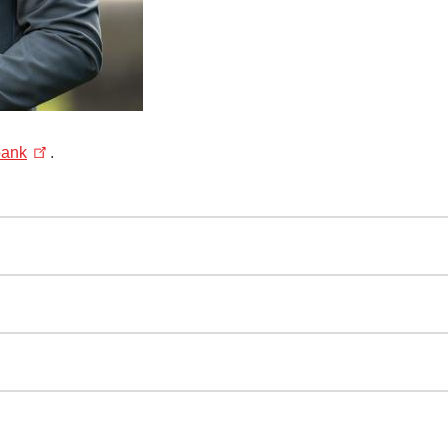
bank
.