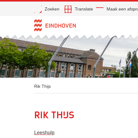
Open
Zoeken
Translate
Maak een afspr
Direct naar de inhoud
Rik Thijs
Rik Thijs
Leeshulp