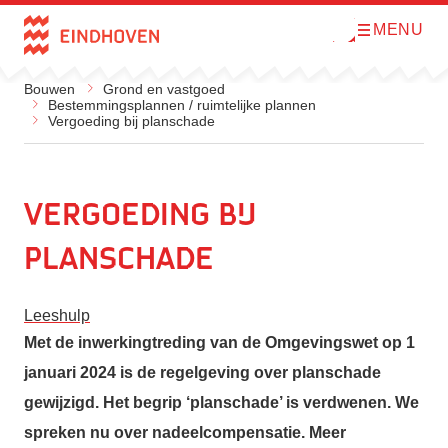
MENU
O
Direct naar de inhoud
p
e
n
Bouwen
Grond en vastgoed
m
Bestemmingsplannen / ruimtelijke plannen
e
Vergoeding bij planschade
n
u
Vergoeding bij
planschade
Leeshulp
Met de inwerkingtreding van de Omgevingswet op 1
januari 2024 is de regelgeving over planschade
gewijzigd. Het begrip ‘planschade’ is verdwenen. We
spreken nu over nadeelcompensatie. Meer