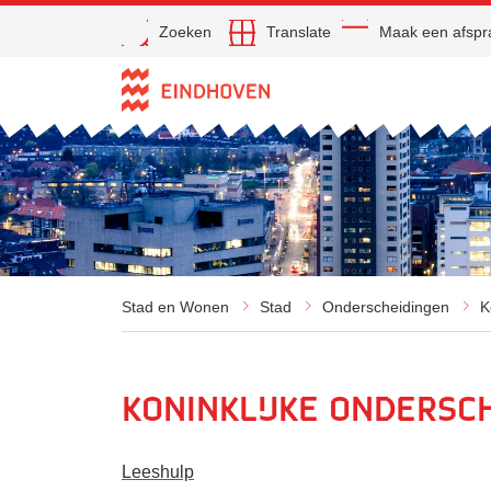
Open
Zoeken
Translate
Maak een afspr
Direct naar de inhoud
Stad en Wonen
Stad
Onderscheidingen
K
Koninklijke ondersc
Leeshulp