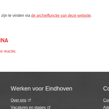
 zijn te vinden via
de archieffunctie van deze website
.
ina
je reactie
.
Werken voor Eindhoven
Co
Over ons
Co
Vacatures en stages
Adr