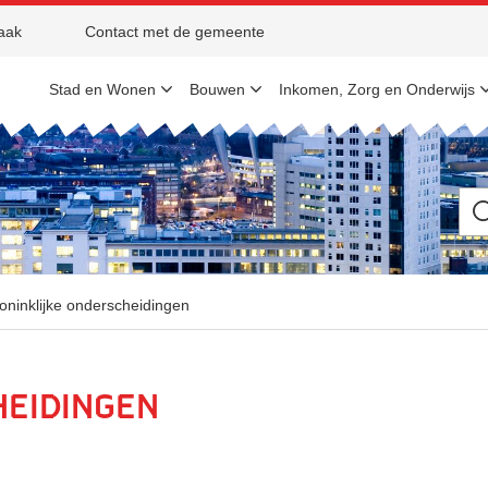
aak
Contact met de gemeente
Stad en Wonen
Bouwen
Inkomen, Zorg en Onderwijs
Ik
be
op
zo
na
oninklijke onderscheidingen
heidingen