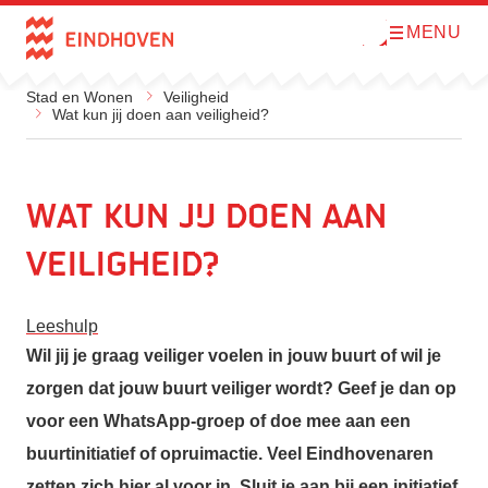
MENU
O
Direct naar de inhoud
p
e
n
Stad en Wonen
Veiligheid
m
Wat kun jij doen aan veiligheid?
e
n
u
Wat kun jij doen aan
veiligheid?
Leeshulp
Wil jij je graag veiliger voelen in jouw buurt of wil je
zorgen dat jouw buurt veiliger wordt? Geef je dan op
voor een WhatsApp-groep of doe mee aan een
buurtinitiatief of opruimactie. Veel Eindhovenaren
zetten zich hier al voor in. Sluit je aan bij een initiatief