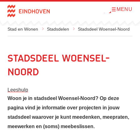
MENU
O
Direct naar de inhoud
p
e
n
m
Stad en Wonen
Stadsdelen
Stadsdeel Woensel-Noord
e
n
u
Stadsdeel Woensel-
Noord
Leeshulp
Woon je in stadsdeel Woensel-Noord? Op deze
pagina vind je informatie over projecten in jouw
stadsdeel waarover je kunt meedenken, meepraten,
meewerken en (soms) meebeslissen.