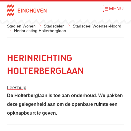
MENU
O
Direct naar de inhoud
p
e
n
Stad en Wonen
Stadsdelen
Stadsdeel Woensel-Noord
m
Herinrichting Holterberglaan
e
n
u
Herinrichting
Holterberglaan
Leeshulp
De Holterberglaan is toe aan onderhoud. We pakken
deze gelegenheid aan om de openbare ruimte een
opknapbeurt te geven.