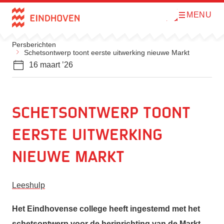
MENU
O
Direct naar de inhoud
p
e
n
Persberichten
m
Schetsontwerp toont eerste uitwerking nieuwe Markt
e
n
16 maart ’26
u
Schetsontwerp toont
eerste uitwerking
nieuwe Markt
Leeshulp
Het Eindhovense college heeft ingestemd met het
schetsontwerp voor de herinrichting van de Markt.