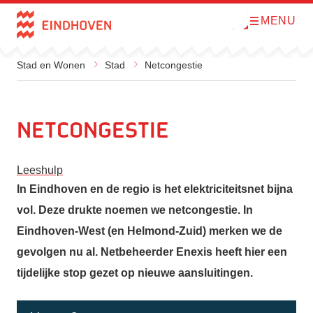
MENU
O
Direct naar de inhoud
p
e
n
m
Stad en Wonen
Stad
Netcongestie
e
n
u
Netcongestie
Leeshulp
In Eindhoven en de regio is het elektriciteitsnet bijna
vol. Deze drukte noemen we netcongestie. In
Eindhoven-West (en Helmond-Zuid) merken we de
gevolgen nu al. Netbeheerder Enexis heeft hier een
tijdelijke stop gezet op nieuwe aansluitingen.