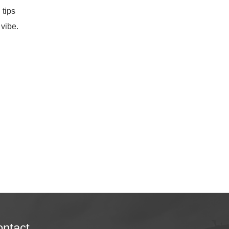
 tips
vibe.
ntact