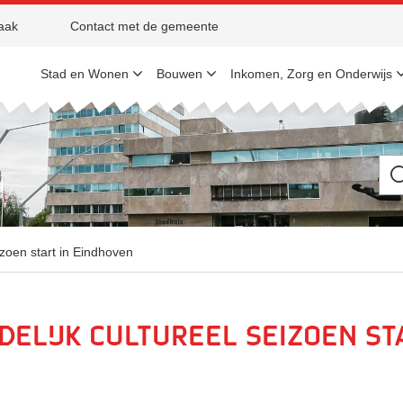
aak
Contact met de gemeente
Stad en Wonen
Bouwen
Inkomen, Zorg en Onderwijs
Ik
be
op
zo
na
zoen start in Eindhoven
delijk cultureel seizoen st