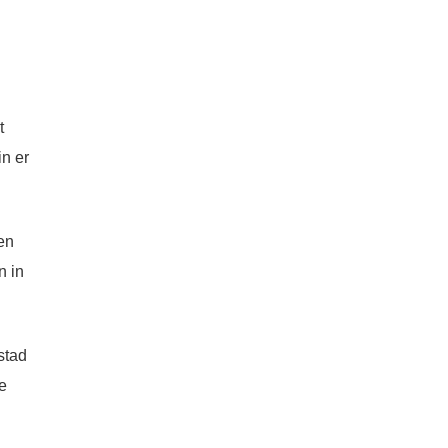
t
n er
en
n in
stad
e