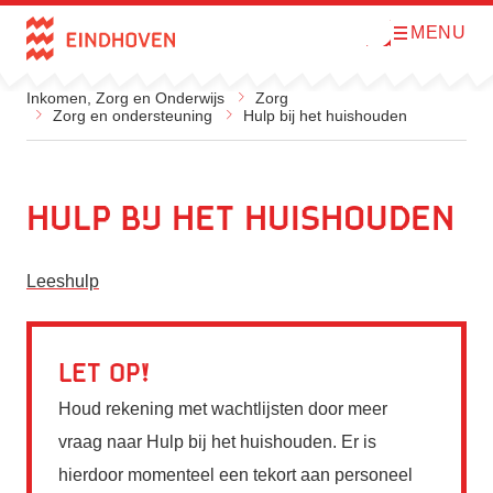
MENU
O
Direct naar de inhoud
p
e
n
Inkomen, Zorg en Onderwijs
Zorg
m
Zorg en ondersteuning
Hulp bij het huishouden
e
n
u
Hulp bij het huishouden
Leeshulp
Let op
Houd rekening met wachtlijsten door meer
vraag naar Hulp bij het huishouden. Er is
hierdoor momenteel een tekort aan personeel