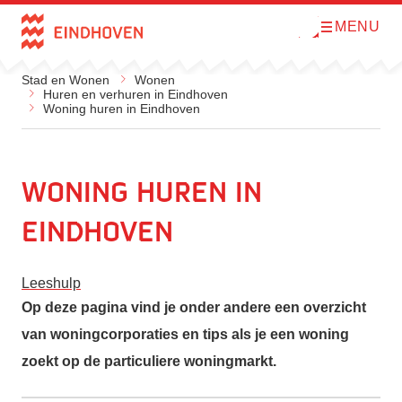
MENU
O
Direct naar de inhoud
p
e
n
Stad en Wonen
Wonen
m
Huren en verhuren in Eindhoven
e
Woning huren in Eindhoven
n
u
Woning huren in
Eindhoven
Leeshulp
Op deze pagina vind je onder andere een overzicht
van woningcorporaties en tips als je een woning
zoekt op de particuliere woningmarkt.