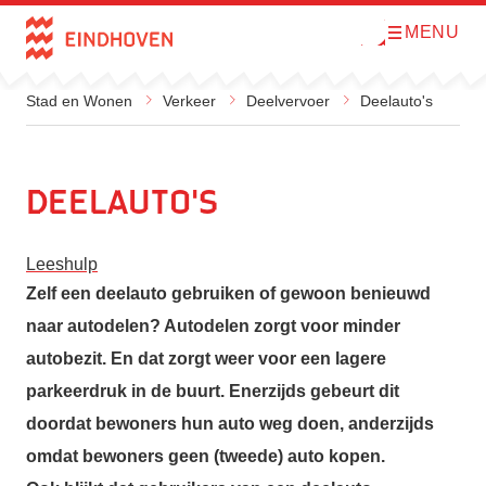
MENU
O
Direct naar de inhoud
p
e
n
m
Stad en Wonen
Verkeer
Deelvervoer
Deelauto's
e
n
u
Deelauto's
Leeshulp
Zelf een deelauto gebruiken of gewoon benieuwd
naar autodelen? Autodelen zorgt voor minder
autobezit. En dat zorgt weer voor een lagere
parkeerdruk in de buurt. Enerzijds gebeurt dit
doordat bewoners hun auto weg doen, anderzijds
omdat bewoners geen (tweede) auto kopen.