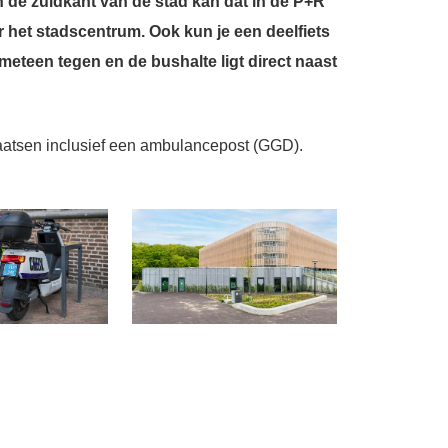
 de zuidkant van de stad kan dat in de P+R
het stadscentrum. Ook kun je een deelfiets
eteen tegen en de bushalte ligt direct naast
atsen inclusief een ambulancepost (GGD).