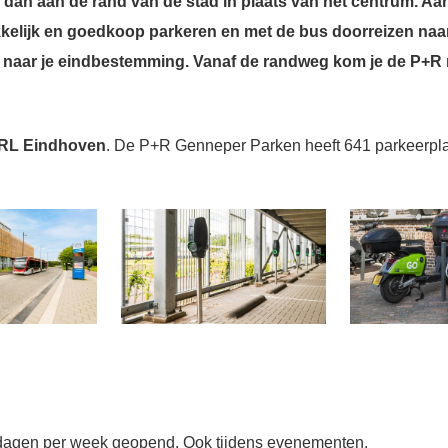
dan aan de rand van de stad in plaats van het centrum. Aan
elijk en goedkoop parkeren en met de bus doorreizen naar 
e naar je eindbestemming. Vanaf de randweg kom je de P+R m
 RL Eindhoven
.
De P+R Genneper Parken heeft 641 parkeerpla
 dagen per week geopend. Ook tijdens evenementen.