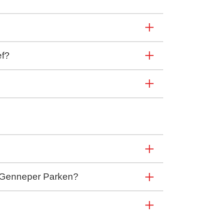
ef?
R Genneper Parken?