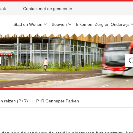
aak
Contact met de gemeente
Stad en Wonen
Bouwen
Inkomen, Zorg en Onderwijs
n
Ik
be
op
zo
na
n reizen (P+R)
P+R Genneper Parken