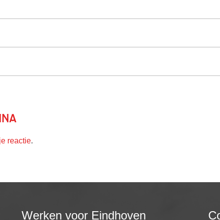
ina
je reactie
.
Werken voor Eindhoven
Co