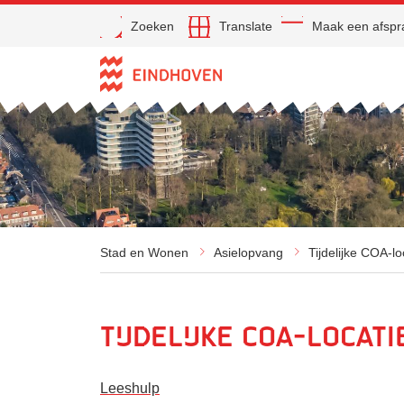
Open
Zoeken
Translate
Maak een afspr
Direct naar de inhoud
Stad en Wonen
Asielopvang
Tijdelijke COA-lo
Tijdelijke COA-locat
Leeshulp