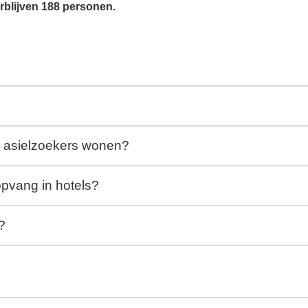
erblijven 188 personen.
e asielzoekers wonen?
vang in hotels?
?