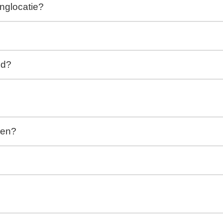
nglocatie?
ld?
gen?