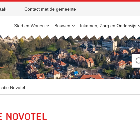
aak
Contact met de gemeente
Stad en Wonen
Bouwen
Inkomen, Zorg en Onderwijs
Ik
be
op
zo
na
catie Novotel
ie Novotel