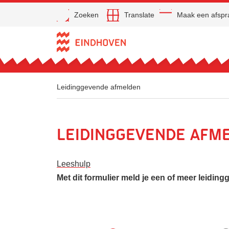
Open
Zoeken
Translate
Maak een afspr
Direct naar de inhoud
Leidinggevende afmelden
Leidinggevende afm
Leeshulp
Met dit formulier meld je een of meer leiding