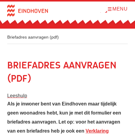
MENU
O
Direct naar de inhoud
p
e
n
m
e
n
Briefadres aanvragen (pdf)
u
Briefadres aanvragen
(pdf)
Leeshulp
Als je inwoner bent van Eindhoven maar tijdelijk
geen woonadres hebt, kun je met dit formulier een
briefadres aanvragen. Let op: voor het aanvragen
van een briefadres heb je ook een
Verklaring