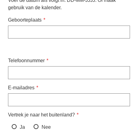
Voer de datum als volgt in: DD-MM-JJJJ. Of maak
gebruik van de kalender.
Geboorteplaats
Contactgegevens
Telefoonnummer
E-mailadres
Vertrek je naar het buitenland?
Ja
Nee