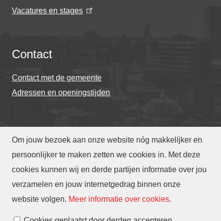
Vacatures en stages
Contact
Contact met de gemeente
Adressen en openingstijden
Om jouw bezoek aan onze website nóg makkelijker en
© Gemeente Eindhoven 2026
persoonlijker te maken zetten we cookies in. Met deze
cookies kunnen wij en derde partijen informatie over jou
Over deze website
Privacy
Toegankelijkheid
verzamelen en jouw internetgedrag binnen onze
Translate
website volgen
.
Meer informatie over cookies
.
Cookies beheren
Cookies geplaatst door derden accepteren