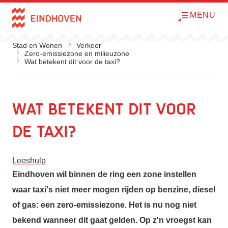
MENU
O
Direct naar de inhoud
p
e
n
Stad en Wonen
Verkeer
m
Zero-emissiezone en milieuzone
e
Wat betekent dit voor de taxi?
n
u
Wat betekent dit voor
de taxi?
Leeshulp
Eindhoven wil binnen de ring een zone instellen
waar taxi's niet meer mogen rijden op benzine, diesel
of gas: een zero-emissiezone. Het is nu nog niet
bekend wanneer dit gaat gelden. Op z'n vroegst kan