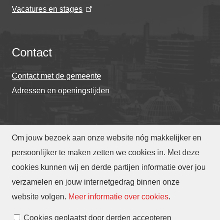
Vacatures en stages
Contact
Contact met de gemeente
Adressen en openingstijden
Om jouw bezoek aan onze website nóg makkelijker en
© Gemeente Eindhoven 2026
persoonlijker te maken zetten we cookies in. Met deze
cookies kunnen wij en derde partijen informatie over jou
Over deze website
Privacy
Toegankelijkheid
verzamelen en jouw internetgedrag binnen onze
Translate
website volgen
.
Meer informatie over cookies
.
Cookies beheren
Cookies geplaatst door derden accepteren