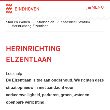
MENU
O
Direct naar de inhoud
p
e
n
Stad en Wonen
Stadsdelen
Stadsdeel Stratum
m
Herinrichting Elzentlaan
e
n
u
Herinrichting
Elzentlaan
Leeshulp
De Elzentlaan is toe aan onderhoud. We richten deze
straat opnieuw in met aandacht voor
verkeersveiligheid, parkeren, groen, water en
openbare verlichting.