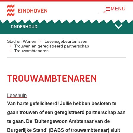
MENU
O
Direct naar de inhoud
p
e
n
Onderhoud
m
e
n
u
Stad en Wonen
Levensgebeurtenissen
Trouwen en geregistreerd partnerschap
Trouwambtenaren
Trouwambtenaren
Leeshulp
Van harte gefeliciteerd! Jullie hebben besloten te
gaan trouwen of een geregistreerd partnerschap aan
te gaan. De 'Buitengewoon Ambtenaar van de
Burgerlijke Stand' (BABS of trouwambtenaar) sluit