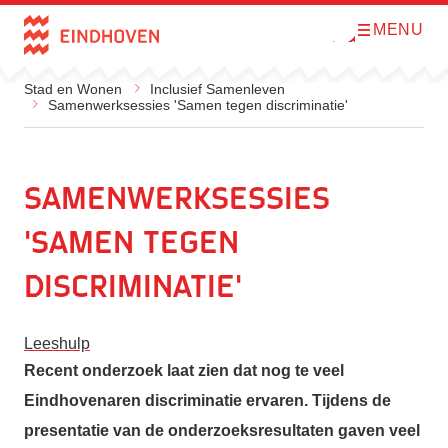
MENU
O
Direct naar de inhoud
p
e
n
Stad en Wonen
Inclusief Samenleven
m
Samenwerksessies 'Samen tegen discriminatie'
e
n
u
Samenwerksessies
'Samen tegen
discriminatie'
Leeshulp
Recent onderzoek laat zien dat nog te veel
Eindhovenaren discriminatie ervaren. Tijdens de
presentatie van de onderzoeksresultaten gaven veel