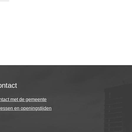
ntact
ntact met de gemeente
essen en openingstijden