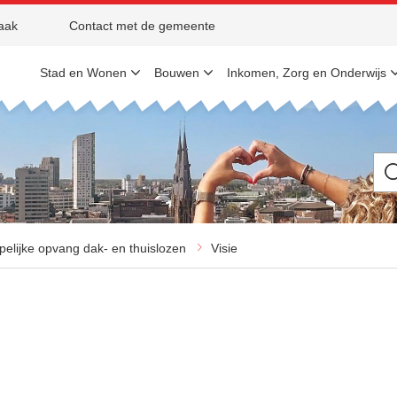
aak
Contact met de gemeente
Stad en Wonen
Bouwen
Inkomen, Zorg en Onderwijs
Ik
be
op
zo
na
elijke opvang dak- en thuislozen
Visie