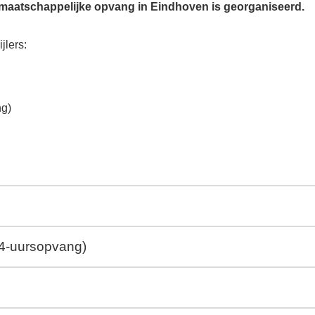
e maatschappelijke opvang in Eindhoven is georganiseerd.
jlers:
ng)
 24-uursopvang)