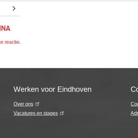
ina
je reactie
.
Werken voor Eindhoven
Co
Over ons
Co
Vacatures en stages
Adr