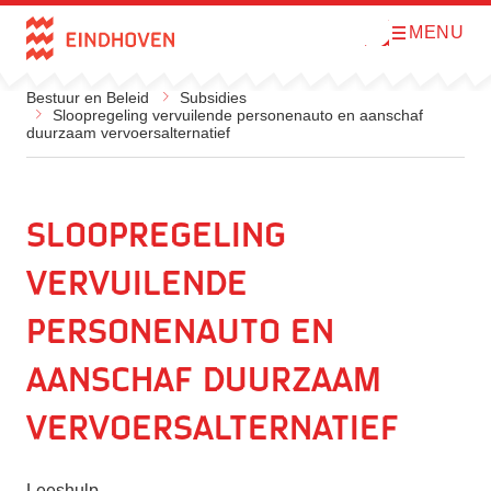
MENU
O
Direct naar de inhoud
p
e
n
Bestuur en Beleid
Subsidies
m
Sloopregeling vervuilende personenauto en aanschaf
e
duurzaam vervoersalternatief
n
u
Sloopregeling
vervuilende
personenauto en
aanschaf duurzaam
vervoersalternatief
Leeshulp