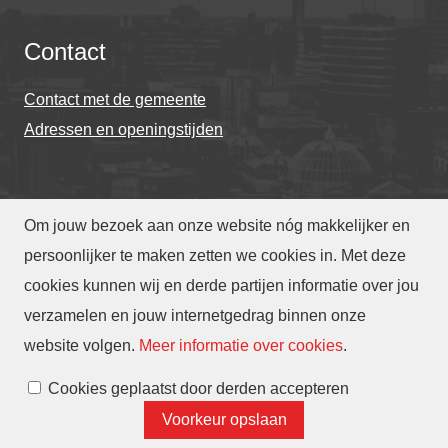
Contact
Contact met de gemeente
Adressen en openingstijden
Om jouw bezoek aan onze website nóg makkelijker en
© Gemeente Eindhoven 2026
persoonlijker te maken zetten we cookies in. Met deze
cookies kunnen wij en derde partijen informatie over jou
Over deze website
Privacy
Toegankelijkheid
verzamelen en jouw internetgedrag binnen onze
Translate
website volgen
.
Meer informatie over cookies
.
Cookies beheren
Cookies geplaatst door derden accepteren
Voorkeur opslaan
Contact