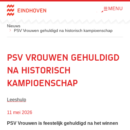
MENU
O
Direct naar de inhoud
p
e
n
Nieuws
m
PSV Vrouwen gehuldigd na historisch kampioenschap
e
n
u
PSV Vrouwen gehuldigd
na historisch
kampioenschap
Leeshulp
11 mei 2026
PSV Vrouwen is feestelijk gehuldigd na het winnen