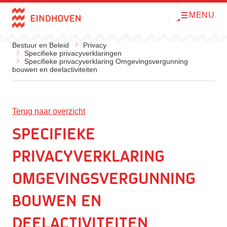
MENU
O
Direct naar de inhoud
p
e
n
Bestuur en Beleid
Privacy
m
Specifieke privacyverklaringen
e
Specifieke privacyverklaring Omgevingsvergunning
n
bouwen en deelactiviteiten
u
Terug naar overzicht
Specifieke
privacyverklaring
Omgevingsvergunning
bouwen en
deelactiviteiten