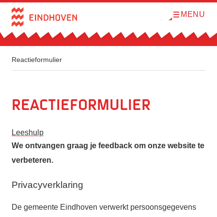
MENU
O
Direct naar de inhoud
p
e
n
m
e
n
Reactieformulier
u
Reactieformulier
Leeshulp
We ontvangen graag je feedback om onze website te
verbeteren.
Privacyverklaring
De gemeente Eindhoven verwerkt persoonsgegevens